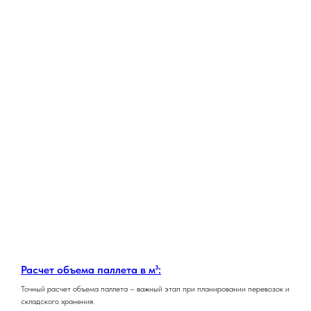
Расчет объема паллета в м³:
Точный расчет объема паллета – важный этап при планировании перевозок и
складского хранения.