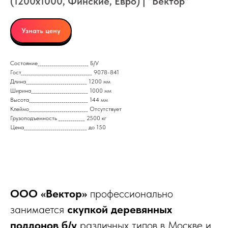
(1200x1000, Финские, Евро) | "Вектор"
Узнать цену
Состояние_________________________ Б/У
Гост___________________________________ 9078-841
Длина______________________________ 1200 мм
Ширина____________________________ 1000 мм
Высота_____________________________ 144 мм
Клеймо_____________________________ Отсутствует
Грузоподъемность _____________ 2500 кг
Цена_______________________________ до 150
ООО «Вектор»
профессионально
занимается
скупкой деревянных
поддонов б/у
различных типов в Москве и