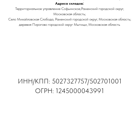
Адреса складов:
Территориальное управление Софьинское,Раменский городской округ,
Московская область;
Село Михайловская Слобода, Раменский городской округ, Московская область;
деревня Пирогово городской округ Мытищи, Московская область
ИНН/КПП: 5027327757/502701001
ОГРН: 1245000043991