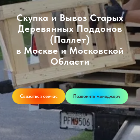
Скупка и Вывоз Старых
Деревянных Поддонов
(Паллет)
в Москве и Московской
Области
Связаться сейчас
Позвонить менеджеру