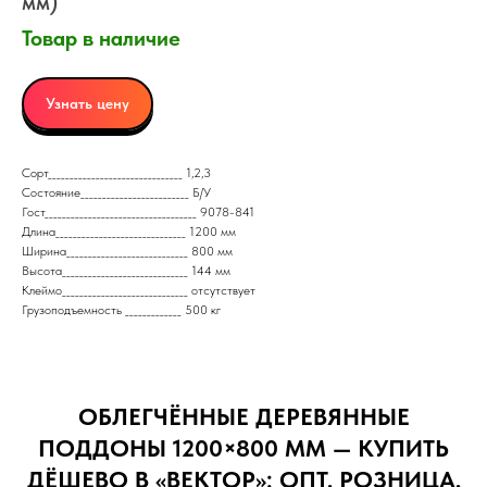
мм)
Товар в наличие
Узнать цену
Сорт_______________________________ 1,2,3
Состояние_________________________ Б/У
Гост___________________________________ 9078-841
Длина______________________________ 1200 мм
Ширина____________________________ 800 мм
Высота_____________________________ 144 мм
Клеймо_____________________________ отсутствует
Грузоподъемность _____________ 500 кг
ОБЛЕГЧЁННЫЕ ДЕРЕВЯННЫЕ
ПОДДОНЫ 1200×800 ММ — КУПИТЬ
ДЁШЕВО В «ВЕКТОР»: ОПТ, РОЗНИЦА,