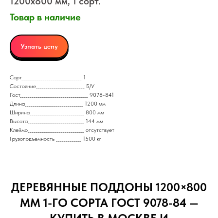
1200x800 мм, 1 сорт.
Товар в наличие
Узнать цену
Сорт_______________________________ 1
Состояние_________________________ Б/У
Гост___________________________________ 9078-841
Длина______________________________ 1200 мм
Ширина____________________________ 800 мм
Высота_____________________________ 144 мм
Клеймо_____________________________ отсутствует
Грузоподъемность _____________ 1500 кг
ДЕРЕВЯННЫЕ ПОДДОНЫ 1200×800
ММ 1-ГО СОРТА ГОСТ 9078-84 —